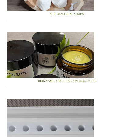
SPÜLMASCHINEN-TABS
HERZSAME- ODER BALLONREBE-SALBE