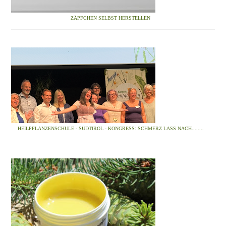
ZÄPFCHEN SELBST HERSTELLEN
HEILPFLANZENSCHULE - SÜDTIROL - KONGRESS: SCHMERZ LASS NACH........