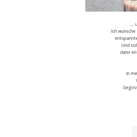
...
Ich wünsche 
entspannte
Und sol
dann en
In me
Gegoss