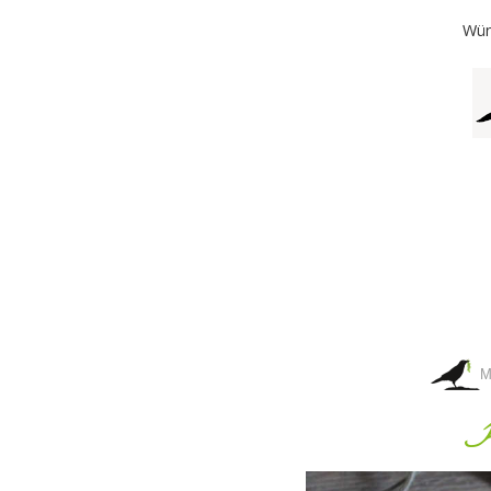
Wün
M
H