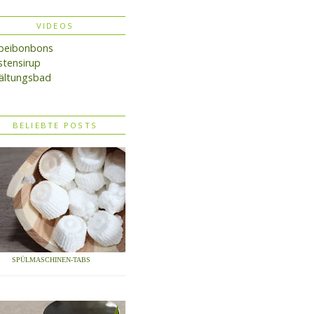
VIDEOS
lbeibonbons
tensirup
ältungsbad
BELIEBTE POSTS
SPÜLMASCHINEN-TABS