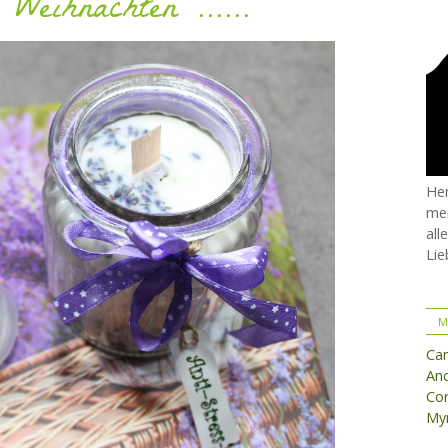
Weihnachten ......
Her
mei
all
Lie
M
Ca
And
Cor
Myr