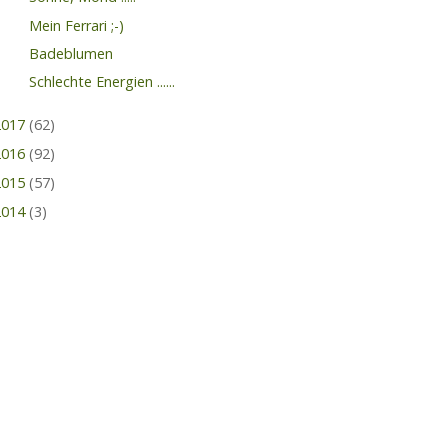
Mein Ferrari ;-)
Badeblumen
Schlechte Energien ......
2017
(62)
2016
(92)
2015
(57)
2014
(3)