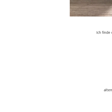
Ich find
alte