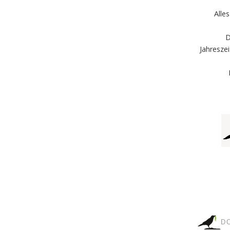
Alle
D
Jahresze
D