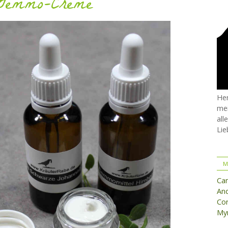
Gemmo-Creme
Her
mei
all
Lie
M
Ca
And
Cor
Myr