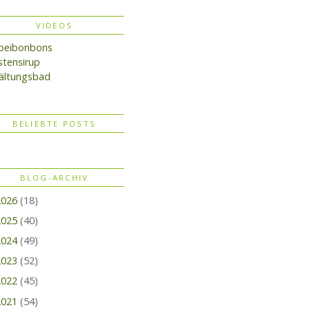
VIDEOS
lbeibonbons
tensirup
ältungsbad
BELIEBTE POSTS
BLOG-ARCHIV
2026
(18)
2025
(40)
2024
(49)
2023
(52)
2022
(45)
2021
(54)