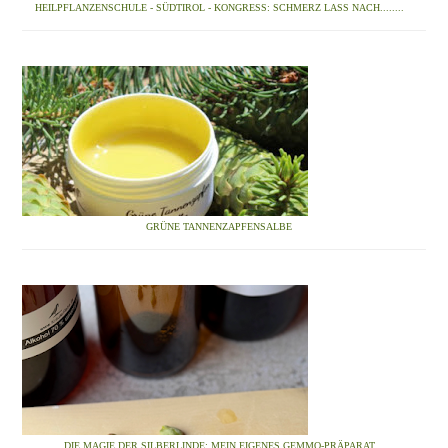
HEILPFLANZENSCHULE - SÜDTIROL - KONGRESS: SCHMERZ LASS NACH........
GRÜNE TANNENZAPFENSALBE
DIE MAGIE DER SILBERLINDE: MEIN EIGENES GEMMO-PRÄPARAT