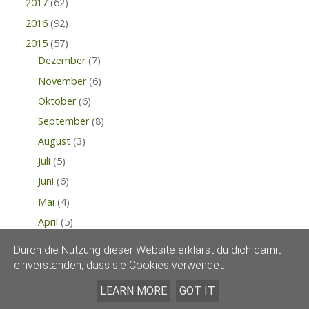
2017
(62)
2016
(92)
2015
(57)
Dezember
(7)
November
(6)
Oktober
(6)
September
(8)
August
(3)
Juli
(5)
Juni
(6)
Mai
(4)
April
(5)
Veilchencreme
Durch die Nutzung dieser Website erklärst du dich damit
Kräuter-Namensstecker
einverstanden, dass sie Cookies verwendet.
Ernte
LEARN MORE
GOT IT
Hundeseife