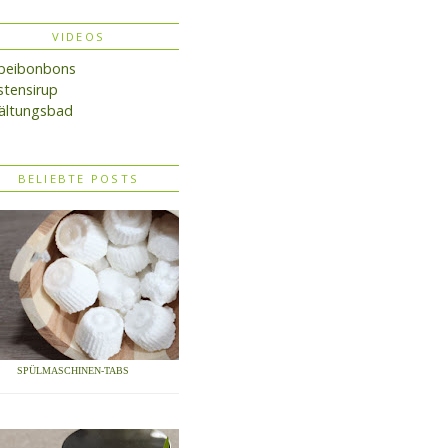
VIDEOS
lbeibonbons
tensirup
ältungsbad
BELIEBTE POSTS
SPÜLMASCHINEN-TABS