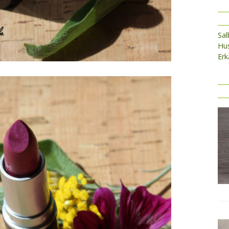
Sa
Hus
Erk