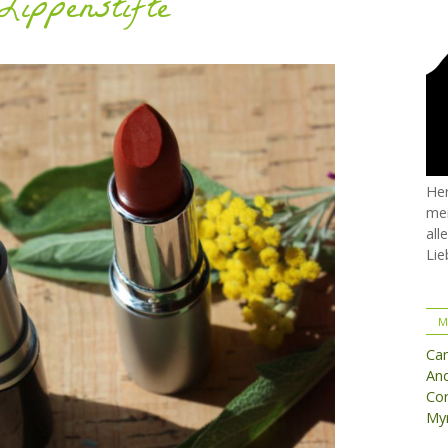
Lippenstifte
Her
mei
all
Lie
M
Ca
And
Cor
Myr