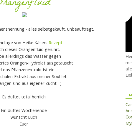
Orangenfluid
ensnennung - alles selbstgekauft, unbeauftragt.
undlage von Heike Käsers
Rezept
ch dieses Orangenfluid gerührt.
be allerdings das Wasser gegen
Her
mei
liertes Orangen-Hydrolat ausgetauscht
all
d das Pflanzenextrakt ist ein
Lie
halen-Extrakt aus meiner Soxhlet.
angen sind aus eigener Zucht :-)
M
Es duftet total herrlich.
Ca
Ein duftes Wochenende
And
Cor
wünscht Euch
Myr
Euer