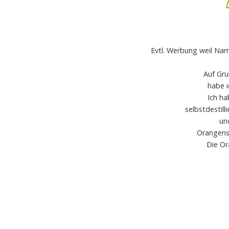
Evtl. Werbung weil Nam
Auf Gr
habe i
Ich ha
selbstdestil
un
Orangensc
Die Or