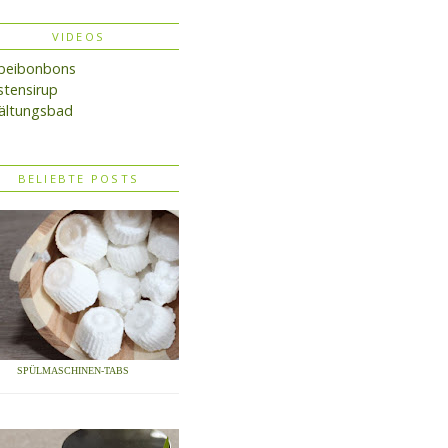
VIDEOS
lbeibonbons
tensirup
ältungsbad
BELIEBTE POSTS
SPÜLMASCHINEN-TABS