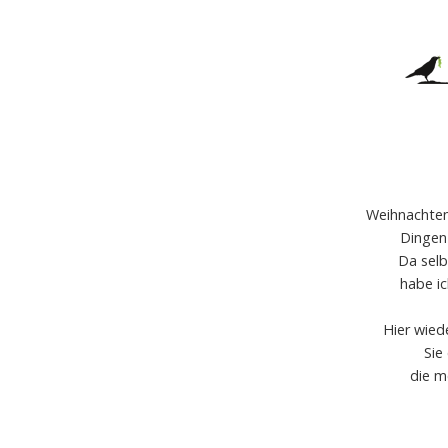
Weihnachten
Dingen
Da selb
habe ic
Hier wied
Sie
die m