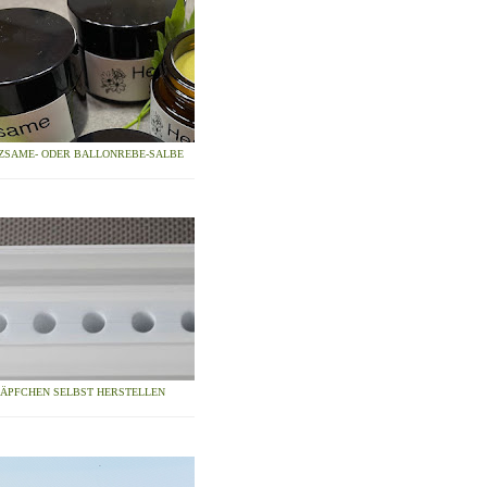
ZSAME- ODER BALLONREBE-SALBE
ZÄPFCHEN SELBST HERSTELLEN