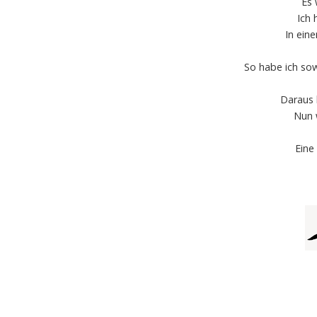
Es 
Ich 
In ein
So habe ich sow
Daraus 
Nun 
Eine