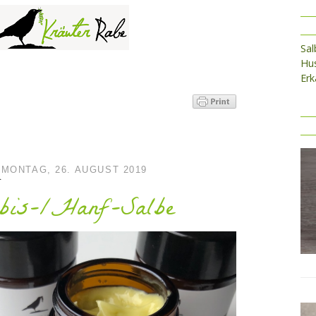
Sa
Hus
Erk
MONTAG, 26. AUGUST 2019
abis-/Hanf-Salbe