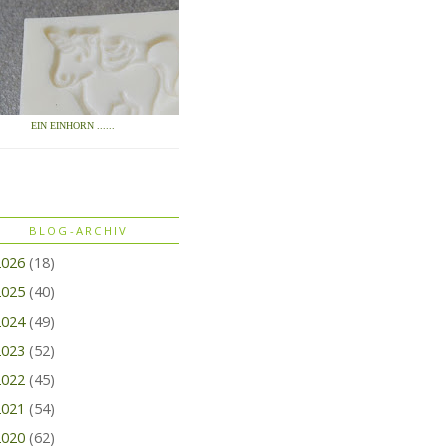
EIN EINHORN ......
BLOG-ARCHIV
2026
(18)
2025
(40)
2024
(49)
2023
(52)
2022
(45)
2021
(54)
2020
(62)