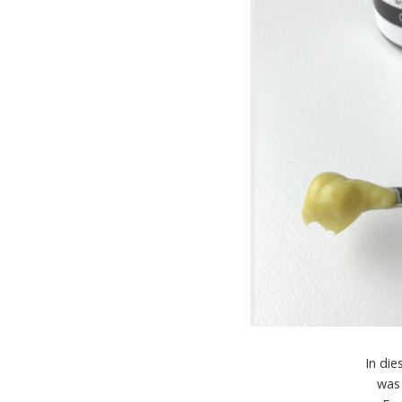
In di
was 