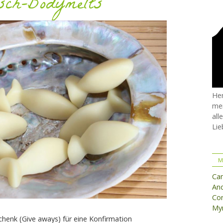
sch-Bodymelts
Her
mei
all
Lie
M
Ca
And
Cor
Myr
schenk (Give aways) für eine Konfirmation