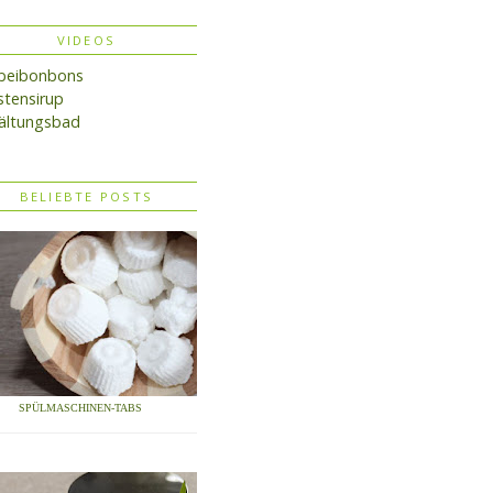
VIDEOS
lbeibonbons
tensirup
ältungsbad
BELIEBTE POSTS
SPÜLMASCHINEN-TABS