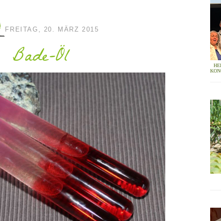
FREITAG, 20. MÄRZ 2015
Bade-Öl
HE
KON