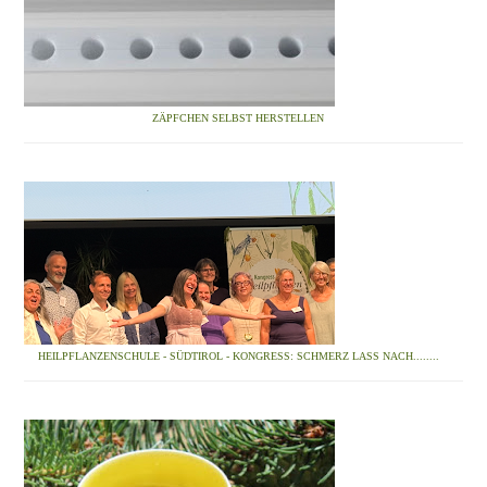
ZÄPFCHEN SELBST HERSTELLEN
HEILPFLANZENSCHULE - SÜDTIROL - KONGRESS: SCHMERZ LASS NACH........