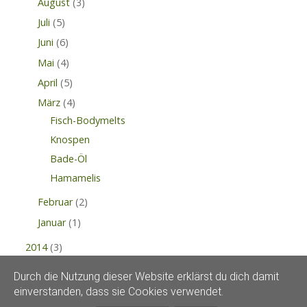
August
(3)
Juli
(5)
Juni
(6)
Mai
(4)
April
(5)
März
(4)
Fisch-Bodymelts
Knospen
Bade-Öl
Hamamelis
Februar
(2)
Januar
(1)
2014
(3)
Durch die Nutzung dieser Website erklärst du dich damit
einverstanden, dass sie Cookies verwendet.