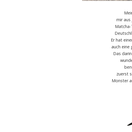
Mei
mir aus
Matcha-T
Deutschl
Er hat ei
auch eine 
Das darin
wunder
ben
zuerst s
Monster au