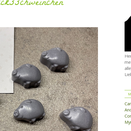
cksschweinchen
Her
mei
all
Lie
M
Ca
And
Cor
Myr