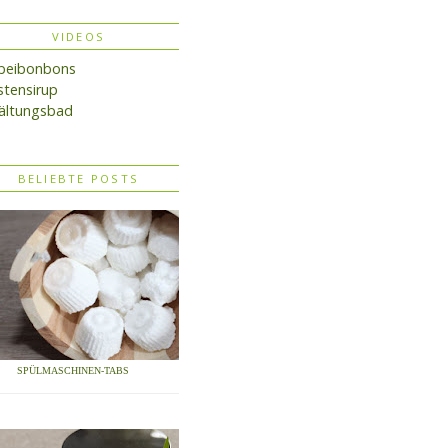
VIDEOS
lbeibonbons
tensirup
ältungsbad
BELIEBTE POSTS
SPÜLMASCHINEN-TABS