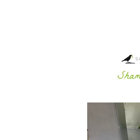
S
Sham