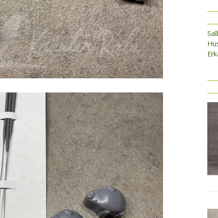
Sa
Hus
Erk