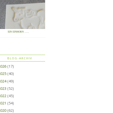
EIN EINHORN ......
BLOG-ARCHIV
2026
(17)
2025
(40)
2024
(49)
2023
(52)
2022
(45)
2021
(54)
2020
(62)