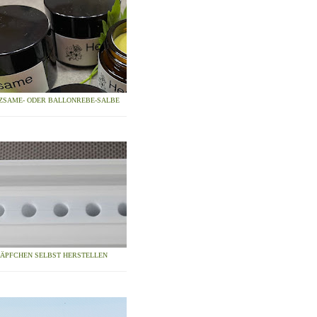
ZSAME- ODER BALLONREBE-SALBE
ZÄPFCHEN SELBST HERSTELLEN