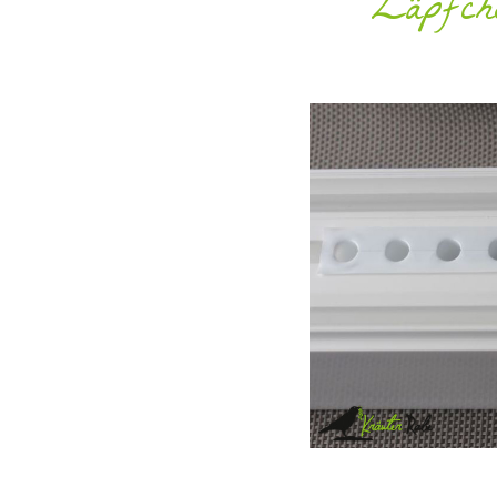
Zäpfche