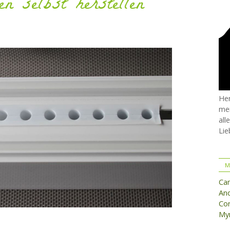
n selbst herstellen
Her
mei
all
Lie
M
Ca
And
Cor
Myr