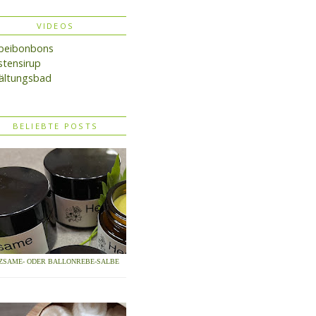
VIDEOS
lbeibonbons
tensirup
ältungsbad
BELIEBTE POSTS
ZSAME- ODER BALLONREBE-SALBE