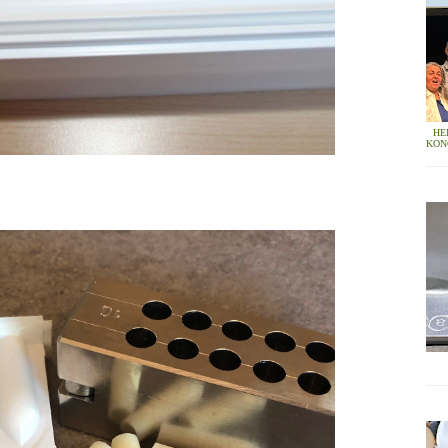
HE
KON