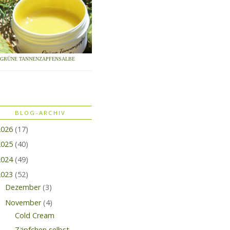
GRÜNE TANNENZAPFENSALBE
BLOG-ARCHIV
2026
(17)
2025
(40)
2024
(49)
2023
(52)
Dezember
(3)
November
(4)
Cold Cream
Zäpfchen selbst