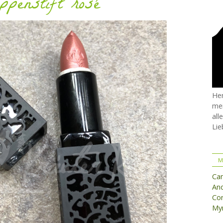
ppenstift rosé
Her
mei
all
Lie
M
Ca
And
Cor
Myr