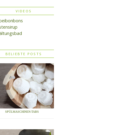
VIDEOS
lbeibonbons
tensirup
ältungsbad
BELIEBTE POSTS
SPÜLMASCHINEN-TABS