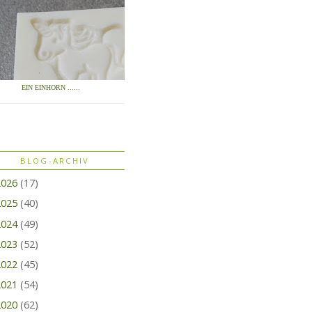
EIN EINHORN ......
BLOG-ARCHIV
2026
(17)
2025
(40)
2024
(49)
2023
(52)
2022
(45)
2021
(54)
2020
(62)