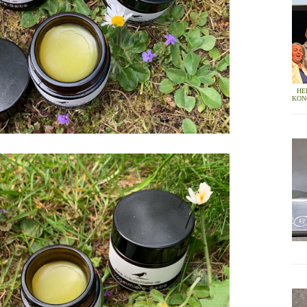
HE
KON