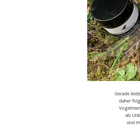
Gerade leid
daher fol
Vogelmier
als Unk
und ma