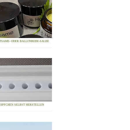
ZSAME- ODER BALLONREBE-SALBE
ZÄPFCHEN SELBST HERSTELLEN