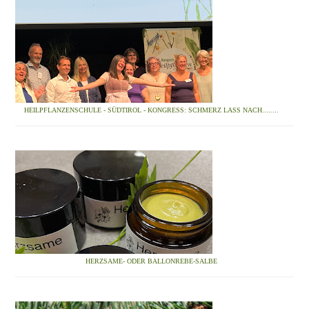
HEILPFLANZENSCHULE - SÜDTIROL - KONGRESS: SCHMERZ LASS NACH........
HERZSAME- ODER BALLONREBE-SALBE