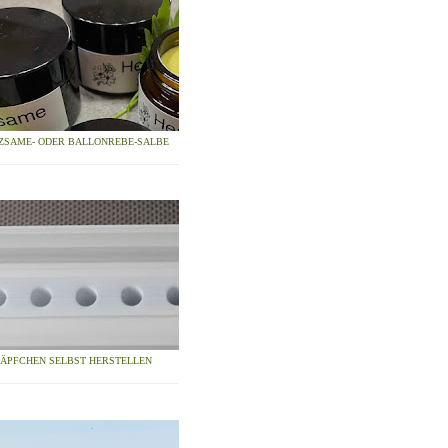
ZSAME- ODER BALLONREBE-SALBE
ZÄPFCHEN SELBST HERSTELLEN