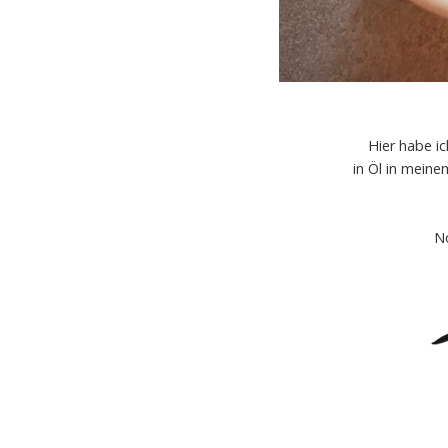
Hier habe i
in Öl in mein
N