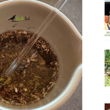
HE
KON