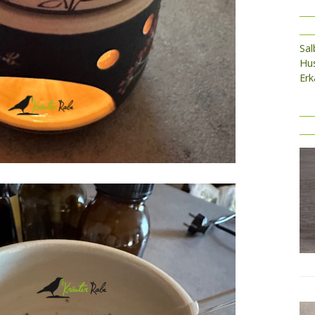
Sa
Hus
Erk