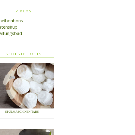
VIDEOS
lbeibonbons
tensirup
ältungsbad
BELIEBTE POSTS
SPÜLMASCHINEN-TABS