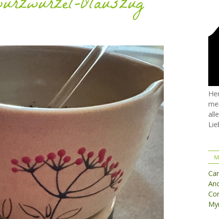
wurzwurzel-Ölauszug
Her
mei
all
Lie
M
Ca
And
Cor
Myr