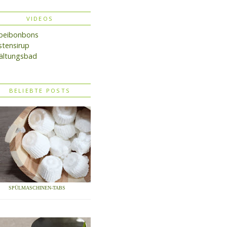
VIDEOS
lbeibonbons
tensirup
ältungsbad
BELIEBTE POSTS
SPÜLMASCHINEN-TABS