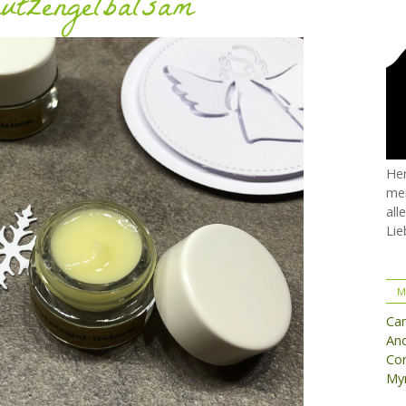
utzengelbalsam
Her
mei
all
Lie
M
Ca
And
Cor
Myr