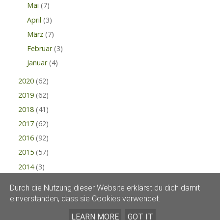
Mai
(7)
April
(3)
März
(7)
Februar
(3)
Januar
(4)
2020
(62)
2019
(62)
2018
(41)
2017
(62)
2016
(92)
2015
(57)
2014
(3)
Durch die Nutzung dieser Website erklärst du dich damit
einverstanden, dass sie Cookies verwendet.
LEARN MORE
GOT IT
KRÄUTERRABE © 2015 |
IMPRESSUM