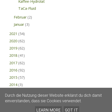
Kaffee-Hydrolat
TaCa-Fluid
Februar
(2)
Januar
(3)
2021
(54)
2020
(62)
2019
(62)
2018
(41)
2017
(62)
2016
(92)
2015
(57)
2014
(3)
Durch die Nutzung dieser Website erklärst du dich damit
einverstanden, dass sie Cookies verwendet.
LEARN MORE
GOT IT
KRÄUTERRABE © 2015 |
IMPRESSUM