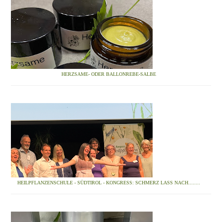
HERZSAME- ODER BALLONREBE-SALBE
HEILPFLANZENSCHULE - SÜDTIROL - KONGRESS: SCHMERZ LASS NACH........