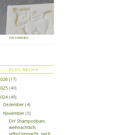
EIN EINHORN ......
BLOG-ARCHIV
2026
(17)
2025
(40)
2024
(49)
Dezember
(4)
November
(5)
DIY Shampoobars
weihnachtlich,
selbstgemacht, nach...