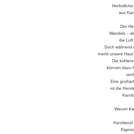
Herbstliche
aus Kar
Der He
Wandels – di
die Luft
Doch während w
merkt unsere Haut 
Die kühler
können dazu f
verl
Eine großar
ist die Hers
Karott
Warum Kar
Karottenöl
Eigens