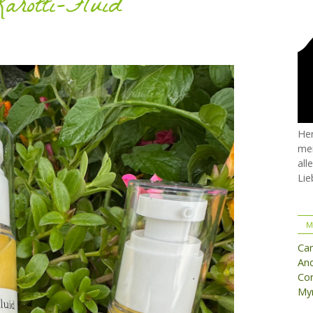
Karotti-Fluid
Her
mei
all
Lie
M
Ca
And
Cor
Myr