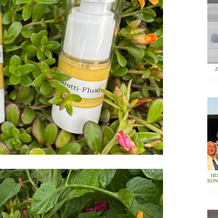
HE
KON