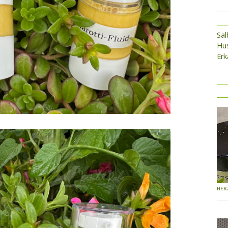
Sa
Hus
Erk
HER