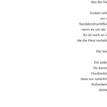
das die Ha
Zudem wirkt
vor 
Sanddornfruchtfle
wenn es um die 
Es ist reich an
die die Haut revital
Die Vor
Ein selb
Du kanns
Hautbedür
dass nur natürli
Außerdem 
deine