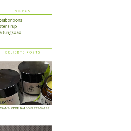
VIDEOS
lbeibonbons
tensirup
ältungsbad
BELIEBTE POSTS
ZSAME- ODER BALLONREBE-SALBE