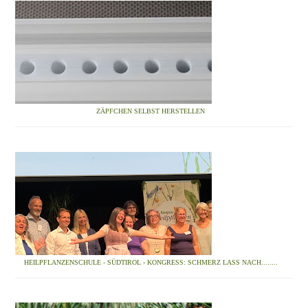
ZÄPFCHEN SELBST HERSTELLEN
HEILPFLANZENSCHULE - SÜDTIROL - KONGRESS: SCHMERZ LASS NACH........