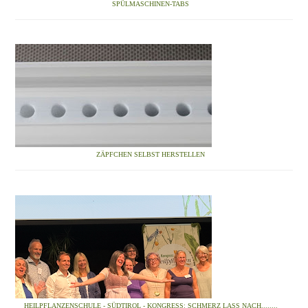
SPÜLMASCHINEN-TABS
ZÄPFCHEN SELBST HERSTELLEN
HEILPFLANZENSCHULE - SÜDTIROL - KONGRESS: SCHMERZ LASS NACH........