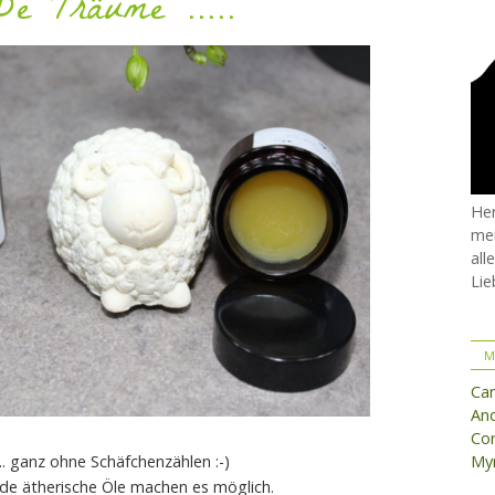
e Träume .....
Her
mei
all
Lie
M
Ca
And
Cor
......... ganz ohne Schäfchenzählen :-)
Myr
de ätherische Öle machen es möglich.