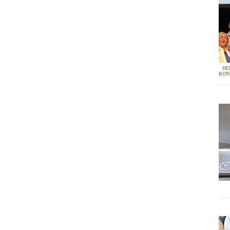
HE
KON