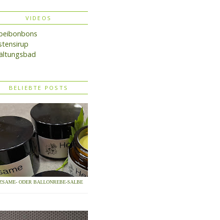
VIDEOS
lbeibonbons
tensirup
ältungsbad
BELIEBTE POSTS
ZSAME- ODER BALLONREBE-SALBE