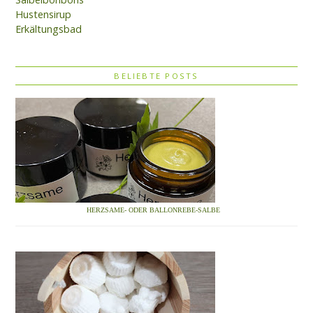
Hustensirup
Erkältungsbad
BELIEBTE POSTS
HERZSAME- ODER BALLONREBE-SALBE