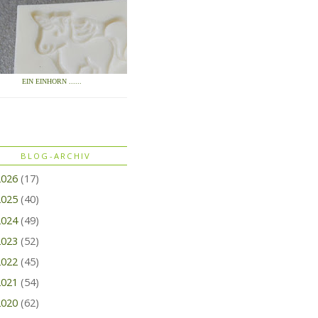
EIN EINHORN ......
BLOG-ARCHIV
2026
(17)
2025
(40)
2024
(49)
2023
(52)
2022
(45)
2021
(54)
2020
(62)