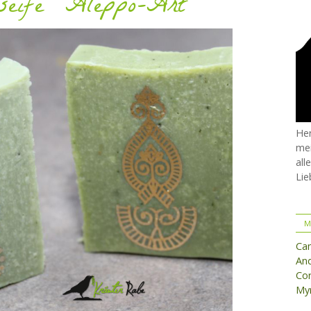
seife "Aleppo-Art"
Her
mei
all
Lie
M
Ca
And
Cor
Myr