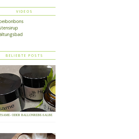
VIDEOS
lbeibonbons
tensirup
ältungsbad
BELIEBTE POSTS
ZSAME- ODER BALLONREBE-SALBE