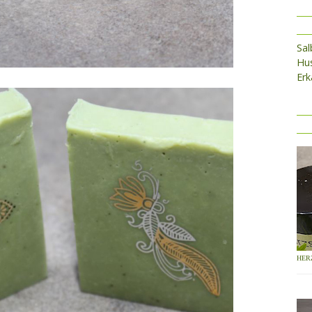
Sa
Hus
Erk
HER