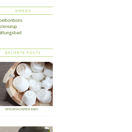
VIDEOS
lbeibonbons
tensirup
ältungsbad
BELIEBTE POSTS
SPÜLMASCHINEN-TABS