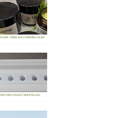
ZSAME- ODER BALLONREBE-SALBE
ZÄPFCHEN SELBST HERSTELLEN