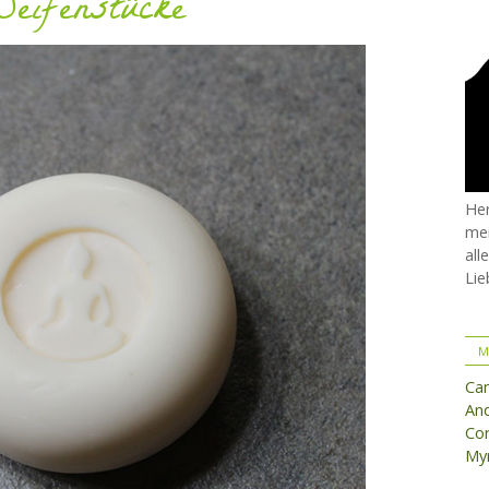
Seifenstücke
Her
mei
all
Lie
M
Ca
And
Cor
Myr