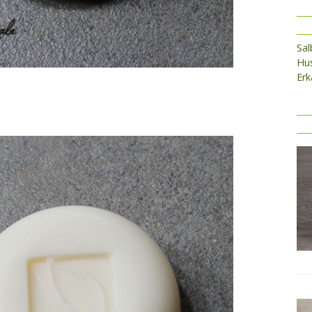
Sa
Hus
Erk