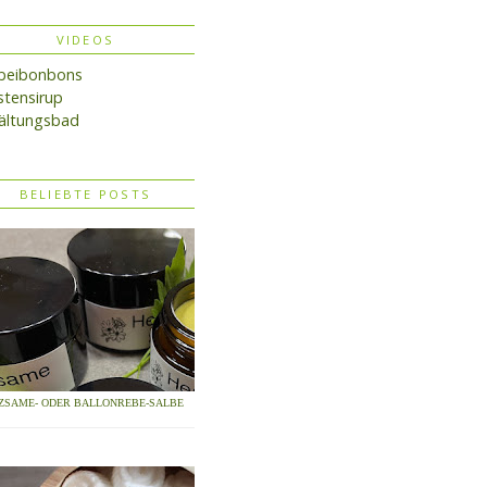
VIDEOS
lbeibonbons
tensirup
ältungsbad
BELIEBTE POSTS
ZSAME- ODER BALLONREBE-SALBE