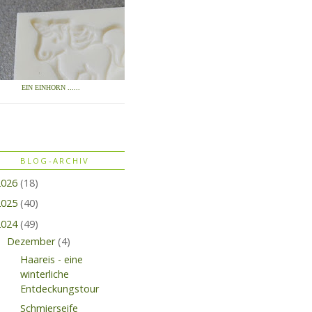
EIN EINHORN ......
BLOG-ARCHIV
2026
(18)
2025
(40)
2024
(49)
Dezember
(4)
Haareis - eine
winterliche
Entdeckungstour
Schmierseife