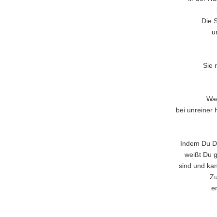
Die 
u
Sie 
Wac
bei unreiner 
Indem Du De
weißt Du g
sind und kan
Zu
e