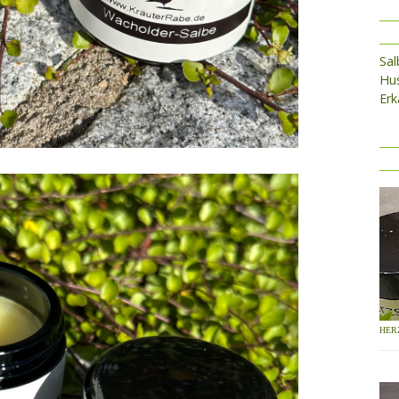
Sa
Hus
Erk
HER