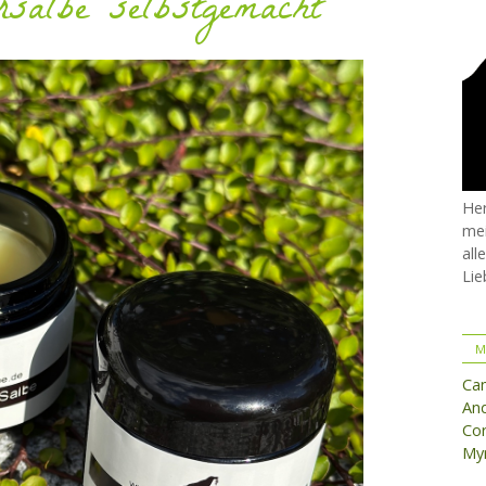
rsalbe selbstgemacht
Her
mei
all
Lie
M
Ca
And
Cor
Myr