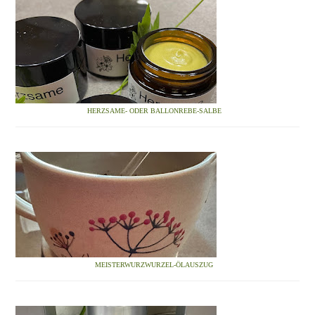
HERZSAME- ODER BALLONREBE-SALBE
MEISTERWURZWURZEL-ÖLAUSZUG